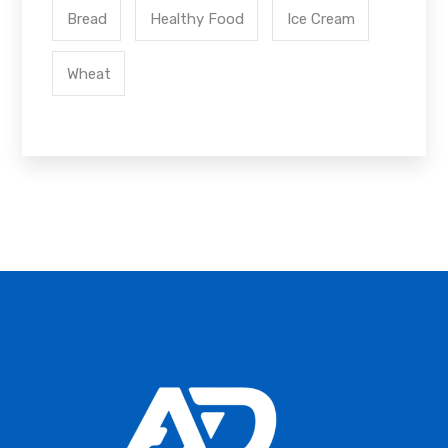
Bread
Healthy Food
Ice Cream
Wheat