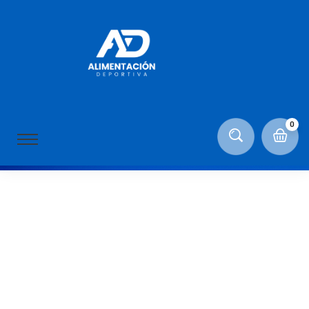
page-title
Home
Healthy Food
0