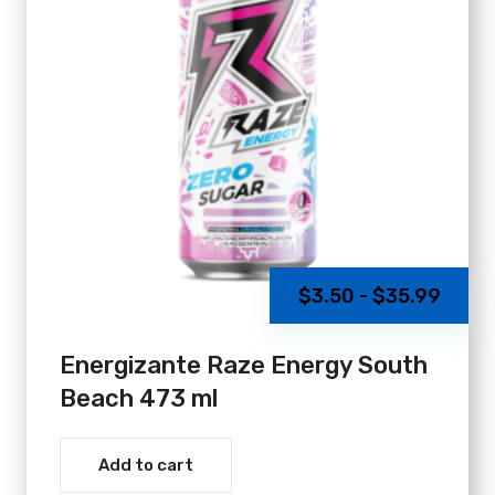
Rang
$
3.50
-
$
35.99
de
preci
Energizante Raze Energy South
desd
Beach 473 ml
$3.5
hast
Add to cart
$35.