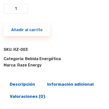
Energizante
Raze
Energy
Baja
Añadir al carrito
Lime
473
ml
SKU:
RZ-003
cantidad
Categoría:
Bebida Energética
Marca:
Raze Energy
Descripción
Información adicional
Valoraciones (0)