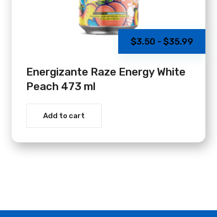
Rang
$
3.50
-
$
35.99
de
preci
Energizante Raze Energy White
desd
Peach 473 ml
$3.5
hast
Add to cart
$35.