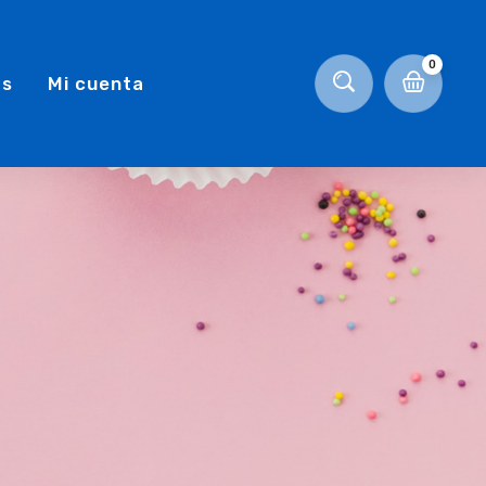
0
as
Mi cuenta